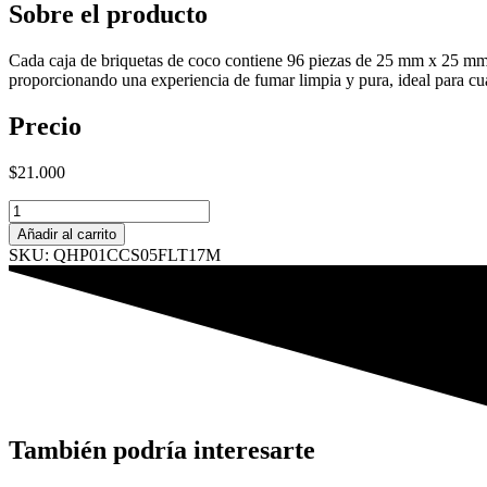
Sobre el producto
Cada caja de briquetas de coco contiene 96 piezas de 25 mm x 25 mm
proporcionando una experiencia de fumar limpia y pura, ideal para cua
Precio
$
21.000
Carbón
Cocous
Añadir al carrito
25x18
SKU: QHP01CCS05FLT17M
Flat
1
Kilo
cantidad
También podría interesarte