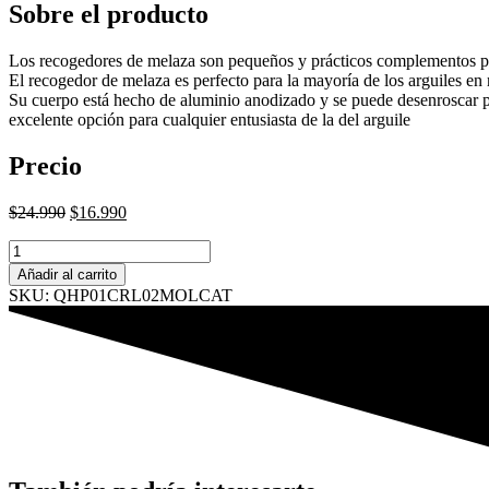
Sobre el producto
Los recogedores de melaza son pequeños y prácticos complementos para 
El recogedor de melaza es perfecto para la mayoría de los arguiles en
Su cuerpo está hecho de aluminio anodizado y se puede desenroscar para
excelente opción para cualquier entusiasta de la del arguile
Precio
El
El
$
24.990
$
16.990
precio
precio
Molasses
original
actual
Catcher
era:
es:
Añadir al carrito
aluminio
$24.990.
$16.990.
SKU: QHP01CRL02MOLCAT
cantidad