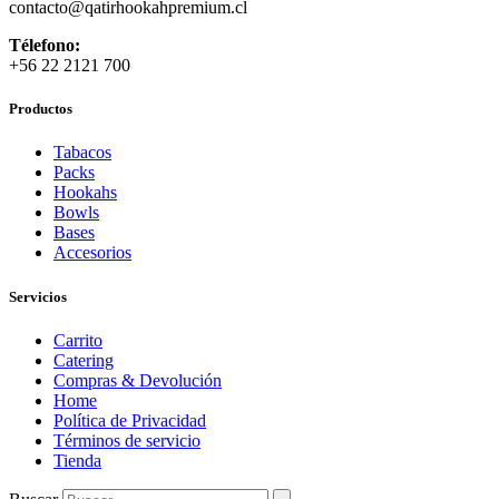
contacto
@qatirhookahpremium.cl
Télefono:
+56 22 2121 700
Productos
Tabacos
Packs
Hookahs
Bowls
Bases
Accesorios
Servicios
Carrito
Catering
Compras & Devolución
Home
Política de Privacidad
Términos de servicio
Tienda