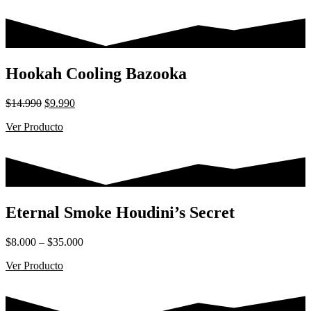
era:
es:
$59.990.
$49.990.
Hookah Cooling Bazooka
El
El
$
14.990
$
9.990
precio
precio
Ver Producto
original
actual
era:
es:
$14.990.
$9.990.
Eternal Smoke Houdini’s Secret
Rango
$
8.000
–
$
35.000
de
Ver Producto
precios:
desde
$8.000
hasta