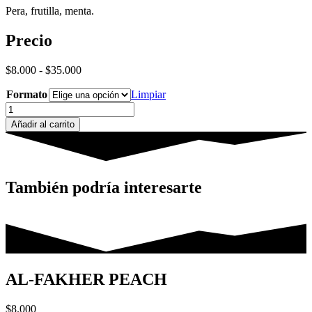
Pera, frutilla, menta.
Precio
Rango
$
8.000
-
$
35.000
de
Formato
precios:
Limpiar
desde
Adalya
$8.000
Jamaica
Añadir al carrito
hasta
Vibes
$35.000
cantidad
También podría interesarte
AL-FAKHER PEACH
$
8.000