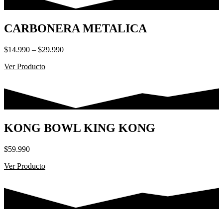
CARBONERA METALICA
Rango
$
14.990
–
$
29.990
de
Ver Producto
precios:
desde
$14.990
hasta
$29.990
KONG BOWL KING KONG
$
59.990
Ver Producto