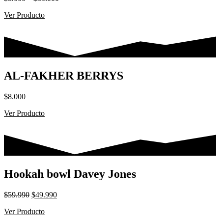
de
Ver Producto
precios:
desde
$8.000
hasta
$35.000
AL-FAKHER BERRYS
$
8.000
Ver Producto
Hookah bowl Davey Jones
El
El
$
59.990
$
49.990
precio
precio
Ver Producto
original
actual