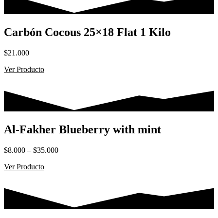
Carbón Cocous 25×18 Flat 1 Kilo
$
21.000
Ver Producto
Al-Fakher Blueberry with mint
Rango
$
8.000
–
$
35.000
de
Ver Producto
precios:
desde
$8.000
hasta
$35.000