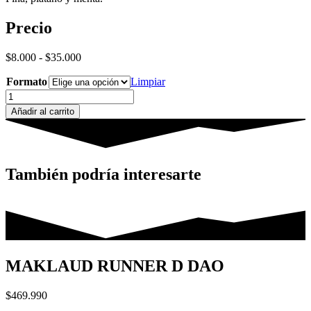
Precio
Rango
$
8.000
-
$
35.000
de
Formato
precios:
Limpiar
desde
Adalya
$8.000
Mi
Añadir al carrito
hasta
Amor
$35.000
cantidad
También podría interesarte
MAKLAUD RUNNER D DAO
$
469.990