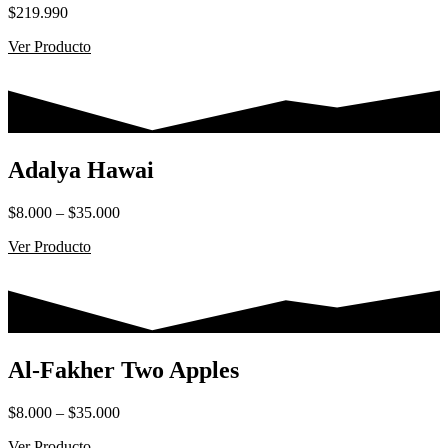
$
219.990
Ver Producto
Adalya Hawai
Rango
$
8.000
–
$
35.000
de
Ver Producto
precios:
desde
$8.000
hasta
$35.000
Al-Fakher Two Apples
Rango
$
8.000
–
$
35.000
de
Ver Producto
precios: