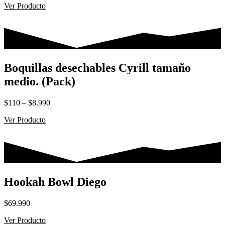
Ver Producto
Boquillas desechables Cyrill tamaño
medio. (Pack)
Rango
$
110
–
$
8.990
de
Ver Producto
precios:
desde
$110
hasta
$8.990
Hookah Bowl Diego
$
69.990
Ver Producto