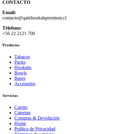
CONTACTO
$35.000
Email:
contacto
@qatirhookahpremium.cl
Télefono:
+56 22 2121 700
Productos
Tabacos
Packs
Hookahs
Bowls
Bases
Accesorios
Servicios
Carrito
Catering
Compras & Devolución
Home
Política de Privacidad