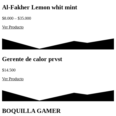
Al-Fakher Lemon whit mint
Rango
$
8.000
–
$
35.000
de
Ver Producto
precios:
desde
$8.000
hasta
$35.000
Gerente de calor prvst
$
14.500
Ver Producto
BOQUILLA GAMER