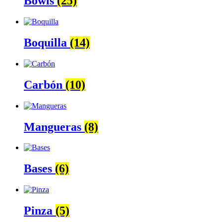
Bowls
(25)
Boquilla
(14)
Carbón
(10)
Mangueras
(8)
Bases
(6)
Pinza
(5)