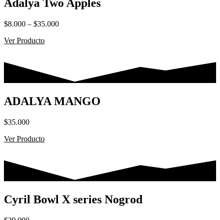
Adalya Two Apples
Rango
$
8.000
–
$
35.000
de
Ver Producto
precios:
desde
$8.000
hasta
$35.000
ADALYA MANGO
$
35.000
Ver Producto
Cyril Bowl X series Nogrod