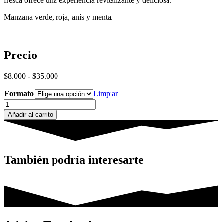
fresca ofrece una experiencia revitalizante y deliciosa.
Manzana verde, roja, anís y menta.
Precio
Rango
$
8.000
-
$
35.000
de
Formato
precios:
Limpiar
desde
Al-
$8.000
Fakher
Añadir al carrito
hasta
Two
$35.000
Apples
with
mint
cantidad
También podría interesarte