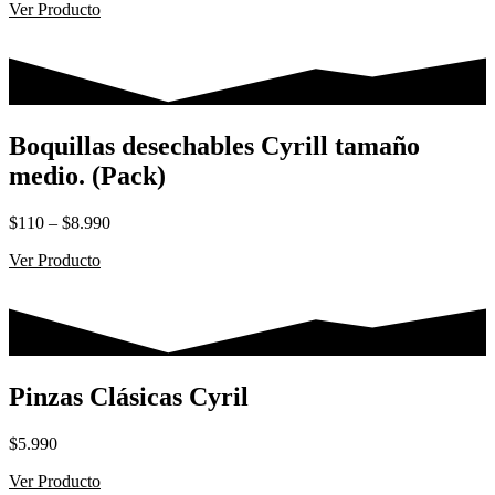
Ver Producto
Boquillas desechables Cyrill tamaño
medio. (Pack)
Rango
$
110
–
$
8.990
de
Ver Producto
precios:
desde
$110
hasta
$8.990
Pinzas Clásicas Cyril
$
5.990
Ver Producto