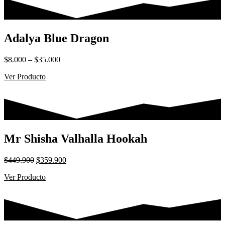
Adalya Blue Dragon
Rango
$
8.000
–
$
35.000
de
Ver Producto
precios:
desde
$8.000
hasta
$35.000
Mr Shisha Valhalla Hookah
El
El
$
449.900
$
359.900
precio
precio
Ver Producto
original
actual
era:
es:
$449.900.
$359.900.