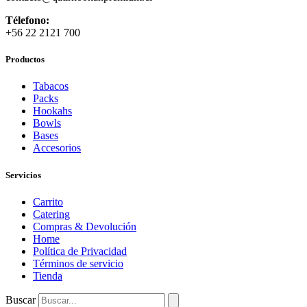
Télefono:
+56 22 2121 700
Productos
Tabacos
Packs
Hookahs
Bowls
Bases
Accesorios
Servicios
Carrito
Catering
Compras & Devolución
Home
Política de Privacidad
Términos de servicio
Tienda
Buscar