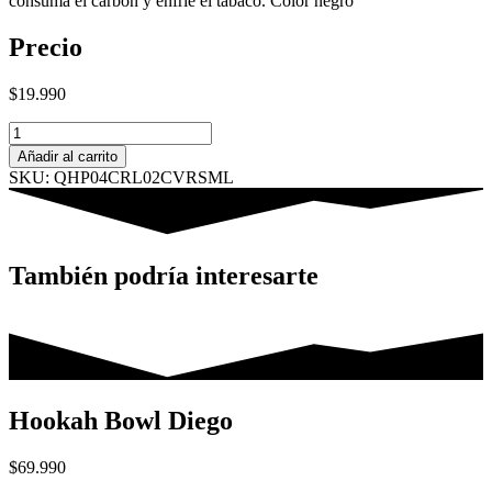
consuma el carbon y enfríe el tabaco. Color negro
Precio
$
19.990
Cubierta
de
Añadir al carrito
viento
SKU: QHP04CRL02CVRSML
pequeña
Cyril
cantidad
También podría interesarte
Hookah Bowl Diego
$
69.990