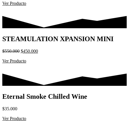
Ver Producto
STEAMULATION XPANSION MINI
El
El
$
550.000
$
450.000
precio
precio
Ver Producto
original
actual
era:
es:
$550.000.
$450.000.
Eternal Smoke Chilled Wine
$
35.000
Ver Producto