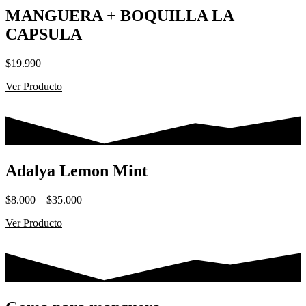
MANGUERA + BOQUILLA LA
CAPSULA
$
19.990
Ver Producto
Adalya Lemon Mint
Rango
$
8.000
–
$
35.000
de
Ver Producto
precios:
desde
$8.000
hasta
$35.000