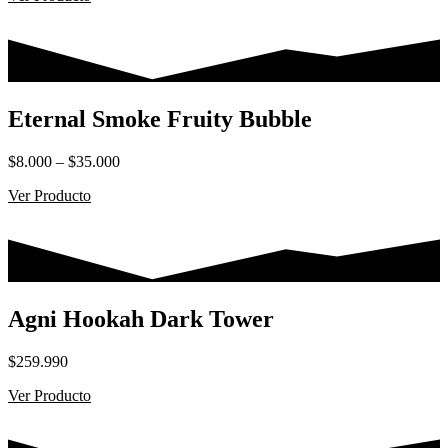
Eternal Smoke Fruity Bubble
Rango
$
8.000
–
$
35.000
de
Ver Producto
precios:
desde
$8.000
hasta
$35.000
Agni Hookah Dark Tower
$
259.990
Ver Producto