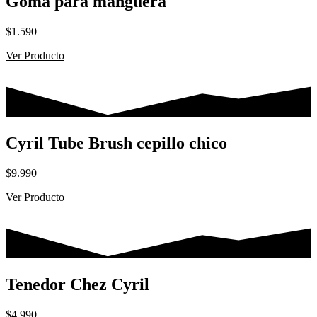
Goma para manguera
$
1.590
Ver Producto
Cyril Tube Brush cepillo chico
$
9.990
Ver Producto
Tenedor Chez Cyril
$
4.990