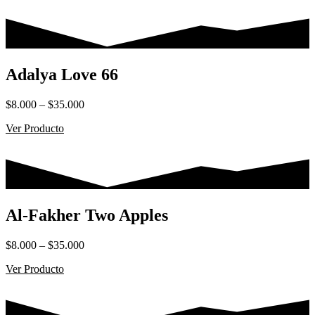
Adalya Love 66
Rango
$
8.000
–
$
35.000
de
Ver Producto
precios:
desde
$8.000
hasta
$35.000
Al-Fakher Two Apples
Rango
$
8.000
–
$
35.000
de
Ver Producto
precios:
desde
$8.000
hasta