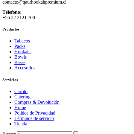
contacto
@qatirhookahpremium.cl
Télefono:
+56 22 2121 700
Productos
Tabacos
Packs
Hookahs
Bowls
Bases
Accesorios
Servicios
Carrito
Catering
Compras & Devolución
Home
Política de Privacidad
Términos de servicio
Tienda