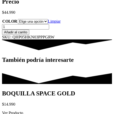
Precio
$
44.990
COLOR
Limpiar
Hookain
Bowl
Añadir al carrito
Popo
SKU: QHP05HKN03PPPGRW
Phunnel
cantidad
También podría interesarte
BOQUILLA SPACE GOLD
$
14.990
Ver Producto